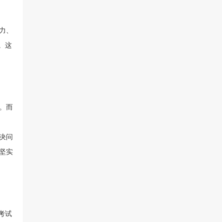
力、
。这
。而
决问
坚实
考试