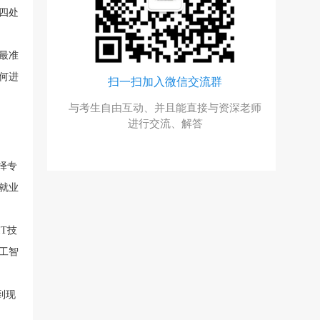
四处
最准
何进
号
扫一扫加入微信交流群
询号，回
与考生自由互动、并且能直接与资深老师
优惠
进行交流、解答
择专
就业
T技
工智
到现