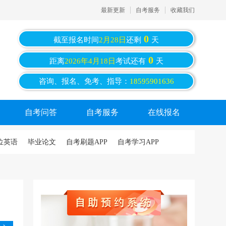
最新更新
自考服务
收藏我们
0
截至报名时间
2月28日
还剩
天
0
距离
2026年4月18日
考试还有
天
咨询、报名、免考、指导：
18595901636
自考问答
自考服务
在线报名
位英语
毕业论文
自考刷题APP
自考学习APP