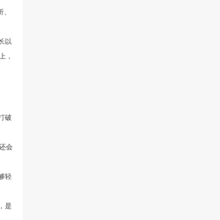
析、
长以
上，
打破
还会
够轻
，是