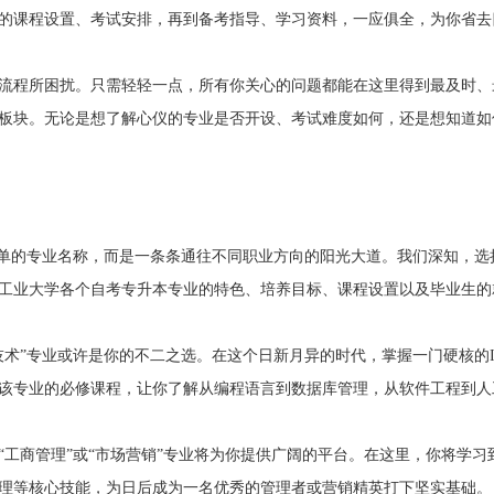
的课程设置、考试安排，再到备考指导、学习资料，一应俱全，为你省去
流程所困扰。只需轻轻一点，所有你关心的问题都能在这里得到最及时、
板块。无论是想了解心仪的专业是否开设、考试难度如何，还是想知道如
扫一扫加入微信交流群
扫一扫加入微信咨询
自由互动、并且能直接与资深老师
关注河南省自学考试网微信咨
进行交流、解答
复“福利”即可申请学费
简单的专业名称，而是一条条通往不同职业方向的阳光大道。我们深知，选
工业大学各个自考专升本专业的特色、培养目标、课程设置以及毕业生的
术”专业或许是你的不二之选。在这个日新月异的时代，掌握一门硬核的I
该专业的必修课程，让你了解从编程语言到数据库管理，从软件工程到人
工商管理”或“市场营销”专业将为你提供广阔的平台。在这里，你将学习
理等核心技能，为日后成为一名优秀的管理者或营销精英打下坚实基础。