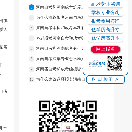
高起专/本咨询
河南自考和河南成考难度上有什么区别？
3
学校专业咨询
为什么推荐报考河南自考本科？
4
时俱
报考费用咨询
河南自考本科和成考本科有什么区别？
5
低学历高升专
质人
低学历高升本
35岁报考河南自考和成考哪个好？
6
拓展
河南自考和河南成考有什么区别推荐报什么
7
网上报名
河南自考法学专业怎么样好考吗？
8
平
河南省自考和成考函授哪个好？
9
学
返回顶部∧
为什么建议选择报名河南自考本科？
10
自考
升本