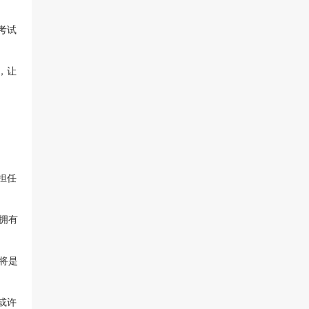
考试
，让
担任
拥有
将是
或许