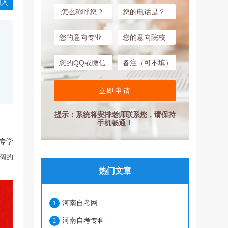
入
立即申请
提示：系统将安排老师联系您，请保持
手机畅通！
专学
阔的
热门文章
河南自考网
1
河南自考专科
2