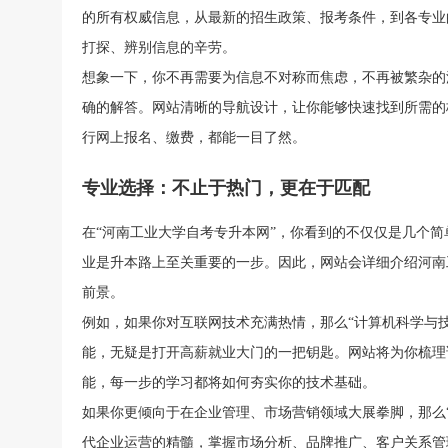
的所有权威信息，从最新的招生政策、报考条件，到各专业
打探、辨别信息的辛劳。
想象一下，你不再需要为信息不对称而焦虑，不再被繁杂的
确的解答。网站清晰的导航设计，让你能够快速找到所需的
扫一扫加入微信咨询号
行网上报名、缴费，都能一目了然。
关注河南省自学考试网微信咨询号，回
与考生
复“福利”即可申请学费优惠
专业选择：不止于热门，更在于匹配
在“河南工业大学自考专升本网”，你看到的不仅仅是几个
业是升本路上至关重要的一步。因此，网站会详细介绍河南
前景。
例如，如果你对互联网技术充满热情，那么“计算机科学与技
能，无疑是打开高薪就业大门的一把钥匙。网站将为你梳理
能，每一步的学习都将如何夯实你的技术基础。
如果你更倾向于在企业管理、市场营销领域大展拳脚，那么“
代企业运营的精髓，掌握市场分析、品牌推广、客户关系管