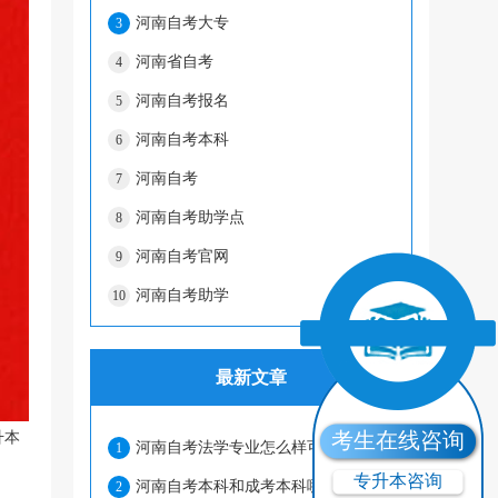
河南自考大专
3
河南省自考
4
河南自考报名
5
河南自考本科
6
河南自考
7
河南自考助学点
8
河南自考官网
9
河南自考助学
10
最新文章
考生在线咨询
升本
河南自考法学专业怎么样可以报名吗？
1
专升本咨询
河南自考本科和成考本科哪个含金量高？
2