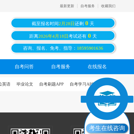
最新更新
自考服务
收藏我们
0
截至报名时间
2月28日
还剩
天
0
距离
2026年4月18日
考试还有
天
咨询、报名、免考、指导：
18595901636
自考问答
自考服务
在线报名
位英语
毕业论文
自考刷题APP
自考学习APP
考生在线咨询