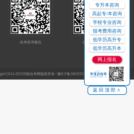
专升本咨询
高起专/本咨询
学校专业咨询
报考费用咨询
低学历高升专
自考咨询微信
自考服务微信
低学历高升本
网上报名
014-2025河南自考网版权所有 /
豫ICP备16029353号
返回顶部∧